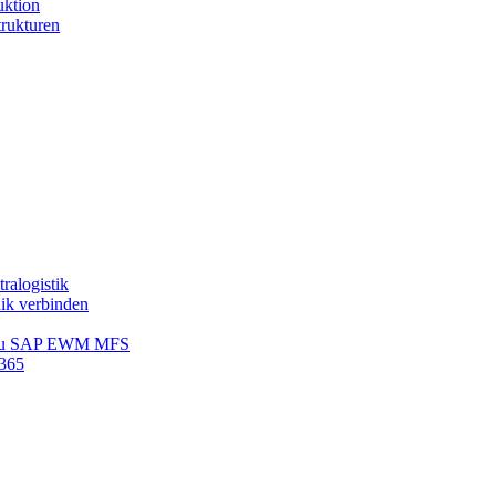
uktion
trukturen
ralogistik
ik verbinden
 zu SAP EWM MFS
 365