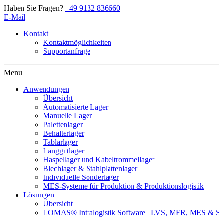
Haben Sie Fragen?
+49 9132 836660
E-Mail
Kontakt
Kontaktmöglichkeiten
Supportanfrage
Artschwager + Kohl – Intralogistik Software, zur Startseite
Menu
Anwendungen
Übersicht
Automatisierte Lager
Manuelle Lager
Palettenlager
Behälterlager
Tablarlager
Langgutlager
Haspellager und Kabeltrommellager
Blechlager & Stahlplattenlager
Individuelle Sonderlager
MES-Systeme für Produktion & Produktionslogistik
Lösungen
Übersicht
LOMAS® Intralogistik Software | LVS, MFR, MES & Sy