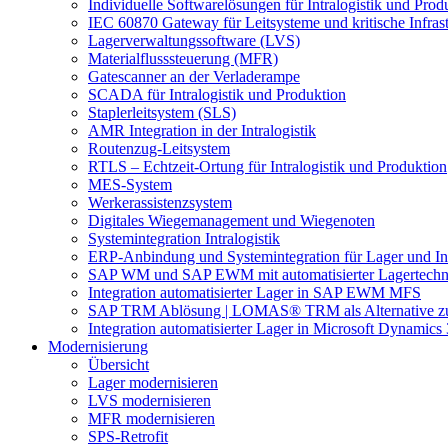
Individuelle Softwarelösungen für Intralogistik und Prod
IEC 60870 Gateway für Leitsysteme und kritische Infras
Lagerverwaltungssoftware (LVS)
Materialflusssteuerung (MFR)
Gatescanner an der Verladerampe
SCADA für Intralogistik und Produktion
Staplerleitsystem (SLS)
AMR Integration in der Intralogistik
Routenzug-Leitsystem
RTLS – Echtzeit-Ortung für Intralogistik und Produktion
MES-System
Werkerassistenzsystem
Digitales Wiegemanagement und Wiegenoten
Systemintegration Intralogistik
ERP-Anbindung und Systemintegration für Lager und Int
SAP WM und SAP EWM mit automatisierter Lagertechn
Integration automatisierter Lager in SAP EWM MFS
SAP TRM Ablösung | LOMAS® TRM als Alternative
Integration automatisierter Lager in Microsoft Dynamics
Modernisierung
Übersicht
Lager modernisieren
LVS modernisieren
MFR modernisieren
SPS-Retrofit