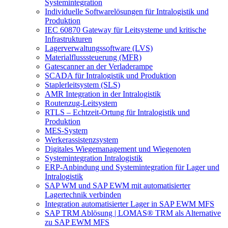
Systemintegration
Individuelle Softwarelösungen für Intralogistik und
Produktion
IEC 60870 Gateway für Leitsysteme und kritische
Infrastrukturen
Lagerverwaltungssoftware (LVS)
Materialflusssteuerung (MFR)
Gatescanner an der Verladerampe
SCADA für Intralogistik und Produktion
Staplerleitsystem (SLS)
AMR Integration in der Intralogistik
Routenzug-Leitsystem
RTLS – Echtzeit-Ortung für Intralogistik und
Produktion
MES-System
Werkerassistenzsystem
Digitales Wiegemanagement und Wiegenoten
Systemintegration Intralogistik
ERP-Anbindung und Systemintegration für Lager und
Intralogistik
SAP WM und SAP EWM mit automatisierter
Lagertechnik verbinden
Integration automatisierter Lager in SAP EWM MFS
SAP TRM Ablösung | LOMAS® TRM als Alternative
zu SAP EWM MFS