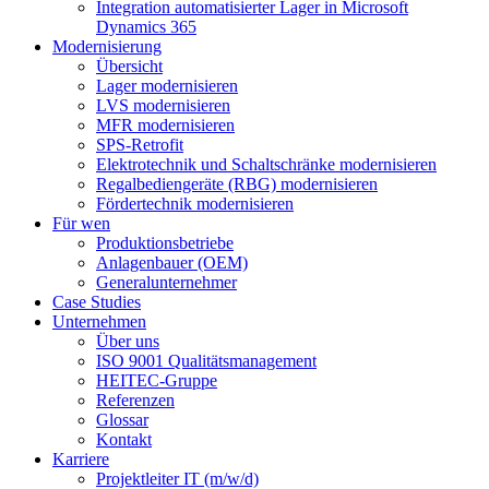
Integration automatisierter Lager in Microsoft
Dynamics 365
Modernisierung
Übersicht
Lager modernisieren
LVS modernisieren
MFR modernisieren
SPS-Retrofit
Elektrotechnik und Schaltschränke modernisieren
Regalbediengeräte (RBG) modernisieren
Fördertechnik modernisieren
Für wen
Produktionsbetriebe
Anlagenbauer (OEM)
Generalunternehmer
Case Studies
Unternehmen
Über uns
ISO 9001 Qualitätsmanagement
HEITEC-Gruppe
Referenzen
Glossar
Kontakt
Karriere
Projektleiter IT (m/w/d)