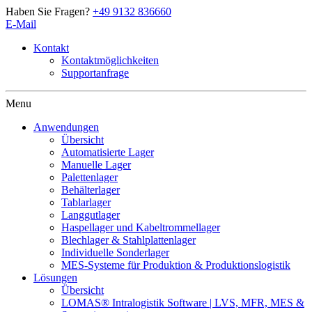
Haben Sie Fragen?
+49 9132 836660
E-Mail
Kontakt
Kontaktmöglichkeiten
Supportanfrage
Artschwager + Kohl – Intralogistik Software, zur Startseite
Menu
Anwendungen
Übersicht
Automatisierte Lager
Manuelle Lager
Palettenlager
Behälterlager
Tablarlager
Langgutlager
Haspellager und Kabeltrommellager
Blechlager & Stahlplattenlager
Individuelle Sonderlager
MES-Systeme für Produktion & Produktionslogistik
Lösungen
Übersicht
LOMAS® Intralogistik Software | LVS, MFR, MES &