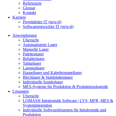
Referenzen
Glossar
Kontakt
Karriere
Projektleiter IT (m/w/d)
Softwareentwickler IT (m/w/d)
Anwendungen
Übersicht
Automatisierte Lager
Manuelle Lager
Palettenlager
Behälterlager
Tablarlager
Langgutlager
Haspellager und Kabeltrommellager
Blechlager & Stahlplattenlager
Individuelle Sonderlager
MES-Systeme für Produktion & Produktionslogistik
Lösungen
Übersicht
LOMAS® Intralogistik Software | LVS, MFR, MES &
Systemintegration
Individuelle Softwarelösungen für Intralogistik und
Produktion