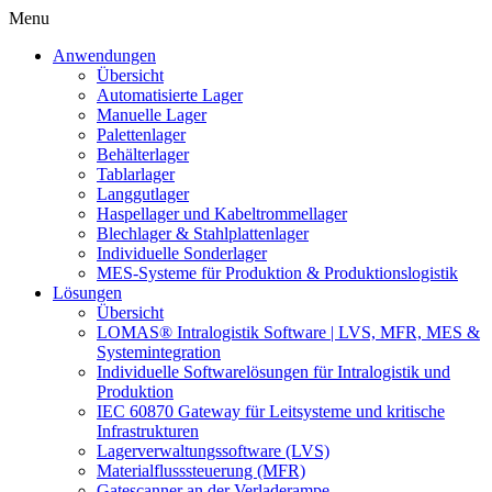
Artschwager + Kohl – Intralogistik Software, zur Startseite
Menu
Anwendungen
Übersicht
Automatisierte Lager
Manuelle Lager
Palettenlager
Behälterlager
Tablarlager
Langgutlager
Haspellager und Kabeltrommellager
Blechlager & Stahlplattenlager
Individuelle Sonderlager
MES-Systeme für Produktion & Produktionslogistik
Lösungen
Übersicht
LOMAS® Intralogistik Software | LVS, MFR, MES &
Systemintegration
Individuelle Softwarelösungen für Intralogistik und
Produktion
IEC 60870 Gateway für Leitsysteme und kritische
Infrastrukturen
Lagerverwaltungssoftware (LVS)
Materialflusssteuerung (MFR)
Gatescanner an der Verladerampe