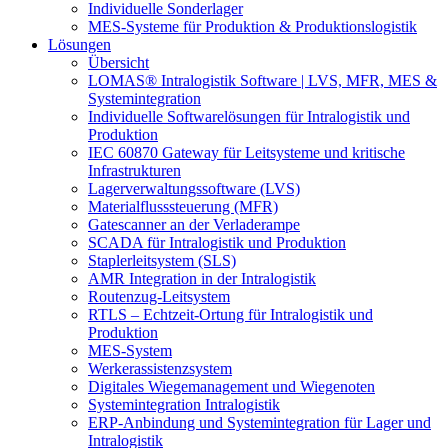
Individuelle Sonderlager
MES-Systeme für Produktion & Produktionslogistik
Lösungen
Übersicht
LOMAS® Intralogistik Software | LVS, MFR, MES &
Systemintegration
Individuelle Softwarelösungen für Intralogistik und
Produktion
IEC 60870 Gateway für Leitsysteme und kritische
Infrastrukturen
Lagerverwaltungssoftware (LVS)
Materialflusssteuerung (MFR)
Gatescanner an der Verladerampe
SCADA für Intralogistik und Produktion
Staplerleitsystem (SLS)
AMR Integration in der Intralogistik
Routenzug-Leitsystem
RTLS – Echtzeit-Ortung für Intralogistik und
Produktion
MES-System
Werkerassistenzsystem
Digitales Wiegemanagement und Wiegenoten
Systemintegration Intralogistik
ERP-Anbindung und Systemintegration für Lager und
Intralogistik