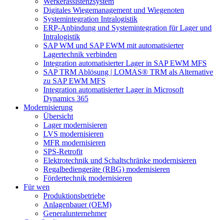
Werkerassistenzsystem
Digitales Wiegemanagement und Wiegenoten
Systemintegration Intralogistik
ERP-Anbindung und Systemintegration für Lager und
Intralogistik
SAP WM und SAP EWM mit automatisierter
Lagertechnik verbinden
Integration automatisierter Lager in SAP EWM MFS
SAP TRM Ablösung | LOMAS® TRM als Alternative
zu SAP EWM MFS
Integration automatisierter Lager in Microsoft
Dynamics 365
Modernisierung
Übersicht
Lager modernisieren
LVS modernisieren
MFR modernisieren
SPS-Retrofit
Elektrotechnik und Schaltschränke modernisieren
Regalbediengeräte (RBG) modernisieren
Fördertechnik modernisieren
Für wen
Produktionsbetriebe
Anlagenbauer (OEM)
Generalunternehmer