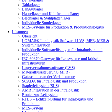
Behälterlager
Tablarlager
Langgutlager
Haspellager und Kabeltrommellager
Blechlager & Stahlplattenlager
Individuelle Sonderlager
MES-Systeme für Produktion & Produktionslogistik
Lösungen
Übersicht
LOMAS® Intralogistik Software | LVS, MFR, MES &
Systemintegration
Individuelle Softwarelösungen für Intralogistik und
Produktion
IEC 60870 Gateway für Leitsysteme und kritische
Infrastrukturen
Lagerverwaltungssoftware (LVS)
Materialflusssteuerung (MFR)
Gatescanner an der Verladerampe
SCADA für Intralogistik und Produktion
Staplerleitsystem (SLS)
AMR Integration in der Intralogistik
Routenzug-Leitsystem
RTLS – Echtzeit-Ortung für Intralogistik und
Produktion
MES-System