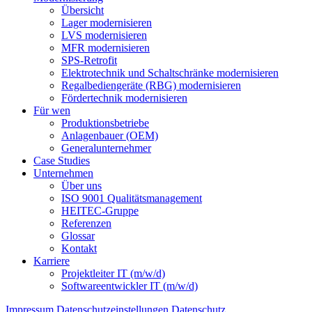
Übersicht
Lager modernisieren
LVS modernisieren
MFR modernisieren
SPS-Retrofit
Elektrotechnik und Schaltschränke modernisieren
Regalbediengeräte (RBG) modernisieren
Fördertechnik modernisieren
Für wen
Produktionsbetriebe
Anlagenbauer (OEM)
Generalunternehmer
Case Studies
Unternehmen
Über uns
ISO 9001 Qualitätsmanagement
HEITEC-Gruppe
Referenzen
Glossar
Kontakt
Karriere
Projektleiter IT (m/w/d)
Softwareentwickler IT (m/w/d)
Impressum
Datenschutzeinstellungen
Datenschutz