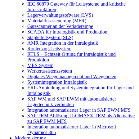
IEC 60870 Gateway für Leitsysteme und kritische
Infrastrukturen
Lagerverwaltungssoftware (LVS)
Materialflusssteuerung (MFR)
Gatescanner an der Verladerampe
SCADA für Intralogistik und Produktion
Staplerleitsystem (SLS)
AMR Integration in der Intralogistik
Routenzug-Leitsystem
RTLS – Echtzeit-Ortung für Intralogistik und
Produktion
MES-System
Werkerassistenzsystem
Digitales Wiegemanagement und Wiegenoten
Systemintegration Intralogistik
ERP-Anbindung und Systemintegration für Lager und
Intralogistik
SAP WM und SAP EWM mit automatisierter
Lagertechnik verbinden
Integration automatisierter Lager in SAP EWM MFS
SAP TRM Ablösung | LOMAS® TRM als Alternative
zu SAP EWM MFS
Integration automatisierter Lager in Microsoft
Dynamics 365
Modernisierung