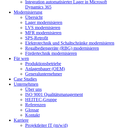
Integration automatisierter Lager in Microsoft
Dynamics 365
Modernisierung
Übersicht
Lager modernisieren
LVS modernisieren
MFR modernisieren
SPS-Retrofit
Elektrotechnik und Schaltschränke modernisieren
Regalbediengeräte (RBG) modernisieren
Fördertechnik modernisieren
Für wen
Produktionsbetriebe
Anlagenbauer (OEM)
Generalunternehmer
Case Studies
Unternehmen
Über uns
ISO 9001 Qualitätsmanagement
HEITEC-Gruppe
Referenzen
Glossar
Kontakt
Karriere
Projektleiter IT (m/w/d)