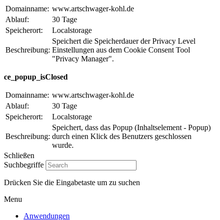
Domainname:
www.artschwager-kohl.de
Ablauf:
30 Tage
Speicherort:
Localstorage
Speichert die Speicherdauer der Privacy Level
Beschreibung:
Einstellungen aus dem Cookie Consent Tool
"Privacy Manager".
ce_popup_isClosed
Domainname:
www.artschwager-kohl.de
Ablauf:
30 Tage
Speicherort:
Localstorage
Speichert, dass das Popup (Inhaltselement - Popup)
Beschreibung:
durch einen Klick des Benutzers geschlossen
wurde.
Schließen
Suchbegriffe
Drücken Sie die Eingabetaste um zu suchen
Artschwager + Kohl – Intralogistik Software, zur Startseite
Menu
Anwendungen