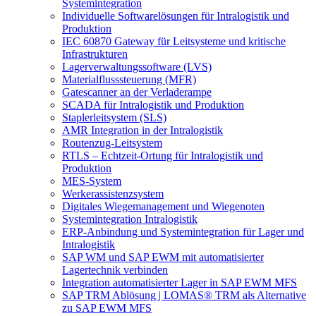
Systemintegration
Individuelle Softwarelösungen für Intralogistik und
Produktion
IEC 60870 Gateway für Leitsysteme und kritische
Infrastrukturen
Lagerverwaltungssoftware (LVS)
Materialflusssteuerung (MFR)
Gatescanner an der Verladerampe
SCADA für Intralogistik und Produktion
Staplerleitsystem (SLS)
AMR Integration in der Intralogistik
Routenzug-Leitsystem
RTLS – Echtzeit-Ortung für Intralogistik und
Produktion
MES-System
Werkerassistenzsystem
Digitales Wiegemanagement und Wiegenoten
Systemintegration Intralogistik
ERP-Anbindung und Systemintegration für Lager und
Intralogistik
SAP WM und SAP EWM mit automatisierter
Lagertechnik verbinden
Integration automatisierter Lager in SAP EWM MFS
SAP TRM Ablösung | LOMAS® TRM als Alternative
zu SAP EWM MFS