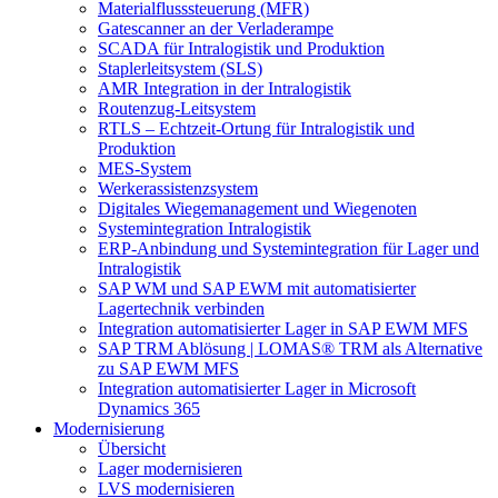
Materialflusssteuerung (MFR)
Gatescanner an der Verladerampe
SCADA für Intralogistik und Produktion
Staplerleitsystem (SLS)
AMR Integration in der Intralogistik
Routenzug-Leitsystem
RTLS – Echtzeit-Ortung für Intralogistik und
Produktion
MES-System
Werkerassistenzsystem
Digitales Wiegemanagement und Wiegenoten
Systemintegration Intralogistik
ERP-Anbindung und Systemintegration für Lager und
Intralogistik
SAP WM und SAP EWM mit automatisierter
Lagertechnik verbinden
Integration automatisierter Lager in SAP EWM MFS
SAP TRM Ablösung | LOMAS® TRM als Alternative
zu SAP EWM MFS
Integration automatisierter Lager in Microsoft
Dynamics 365
Modernisierung
Übersicht
Lager modernisieren
LVS modernisieren