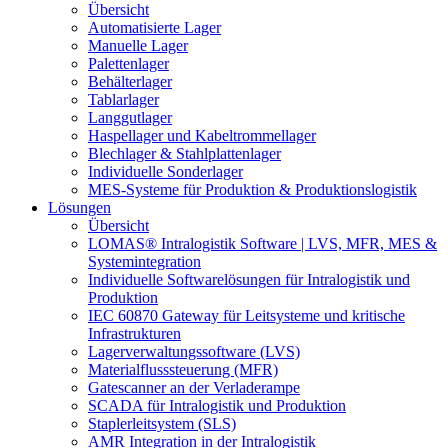
Übersicht
Automatisierte Lager
Manuelle Lager
Palettenlager
Behälterlager
Tablarlager
Langgutlager
Haspellager und Kabeltrommellager
Blechlager & Stahlplattenlager
Individuelle Sonderlager
MES-Systeme für Produktion & Produktionslogistik
Lösungen
Übersicht
LOMAS® Intralogistik Software | LVS, MFR, MES &
Systemintegration
Individuelle Softwarelösungen für Intralogistik und
Produktion
IEC 60870 Gateway für Leitsysteme und kritische
Infrastrukturen
Lagerverwaltungssoftware (LVS)
Materialflusssteuerung (MFR)
Gatescanner an der Verladerampe
SCADA für Intralogistik und Produktion
Staplerleitsystem (SLS)
AMR Integration in der Intralogistik