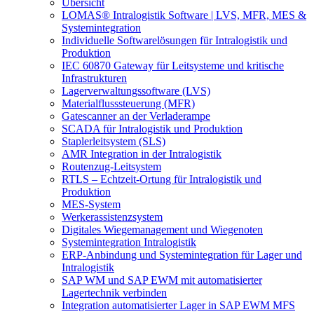
Übersicht
LOMAS® Intralogistik Software | LVS, MFR, MES &
Systemintegration
Individuelle Softwarelösungen für Intralogistik und
Produktion
IEC 60870 Gateway für Leitsysteme und kritische
Infrastrukturen
Lagerverwaltungssoftware (LVS)
Materialflusssteuerung (MFR)
Gatescanner an der Verladerampe
SCADA für Intralogistik und Produktion
Staplerleitsystem (SLS)
AMR Integration in der Intralogistik
Routenzug-Leitsystem
RTLS – Echtzeit-Ortung für Intralogistik und
Produktion
MES-System
Werkerassistenzsystem
Digitales Wiegemanagement und Wiegenoten
Systemintegration Intralogistik
ERP-Anbindung und Systemintegration für Lager und
Intralogistik
SAP WM und SAP EWM mit automatisierter
Lagertechnik verbinden
Integration automatisierter Lager in SAP EWM MFS