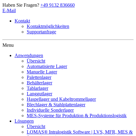
Haben Sie Fragen?
+49 9132 836660
E-Mail
Kontakt
Kontaktmöglichkeiten
Supportanfrage
Artschwager + Kohl – Intralogistik Software, zur Startseite
Menu
Anwendungen
Übersicht
Automatisierte Lager
Manuelle Lager
Palettenlager
Behälterlager
Tablarlager
Langgutlager
Haspellager und Kabeltrommellager
Blechlager & Stahlplattenlager
Individuelle Sonderlager
MES-Systeme für Produktion & Produktionslogistik
Lösungen
Übersicht
LOMAS® Intralogistik Software | LVS, MFR, MES &