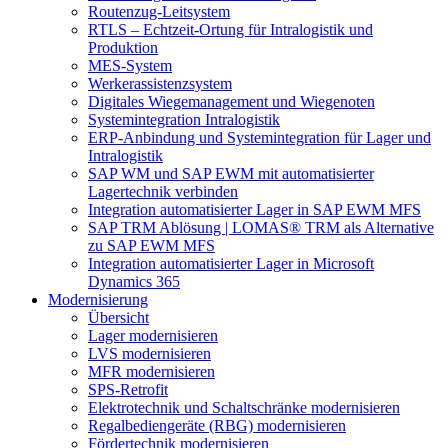
Routenzug-Leitsystem
RTLS – Echtzeit-Ortung für Intralogistik und
Produktion
MES-System
Werkerassistenzsystem
Digitales Wiegemanagement und Wiegenoten
Systemintegration Intralogistik
ERP-Anbindung und Systemintegration für Lager und
Intralogistik
SAP WM und SAP EWM mit automatisierter
Lagertechnik verbinden
Integration automatisierter Lager in SAP EWM MFS
SAP TRM Ablösung | LOMAS® TRM als Alternative
zu SAP EWM MFS
Integration automatisierter Lager in Microsoft
Dynamics 365
Modernisierung
Übersicht
Lager modernisieren
LVS modernisieren
MFR modernisieren
SPS-Retrofit
Elektrotechnik und Schaltschränke modernisieren
Regalbediengeräte (RBG) modernisieren
Fördertechnik modernisieren