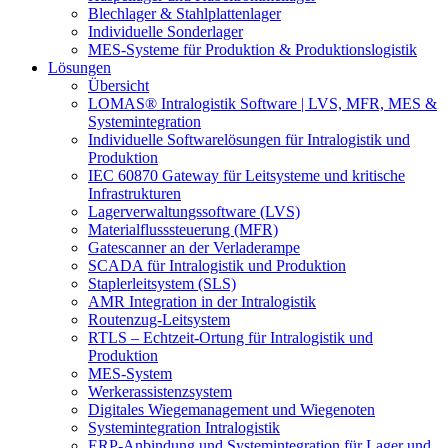
Blechlager & Stahlplattenlager
Individuelle Sonderlager
MES-Systeme für Produktion & Produktionslogistik
Lösungen
Übersicht
LOMAS® Intralogistik Software | LVS, MFR, MES &
Systemintegration
Individuelle Softwarelösungen für Intralogistik und
Produktion
IEC 60870 Gateway für Leitsysteme und kritische
Infrastrukturen
Lagerverwaltungssoftware (LVS)
Materialflusssteuerung (MFR)
Gatescanner an der Verladerampe
SCADA für Intralogistik und Produktion
Staplerleitsystem (SLS)
AMR Integration in der Intralogistik
Routenzug-Leitsystem
RTLS – Echtzeit-Ortung für Intralogistik und
Produktion
MES-System
Werkerassistenzsystem
Digitales Wiegemanagement und Wiegenoten
Systemintegration Intralogistik
ERP-Anbindung und Systemintegration für Lager und