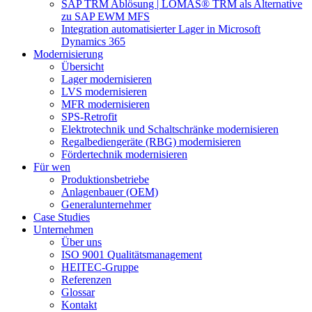
SAP TRM Ablösung | LOMAS® TRM als Alternative
zu SAP EWM MFS
Integration automatisierter Lager in Microsoft
Dynamics 365
Modernisierung
Übersicht
Lager modernisieren
LVS modernisieren
MFR modernisieren
SPS-Retrofit
Elektrotechnik und Schaltschränke modernisieren
Regalbediengeräte (RBG) modernisieren
Fördertechnik modernisieren
Für wen
Produktionsbetriebe
Anlagenbauer (OEM)
Generalunternehmer
Case Studies
Unternehmen
Über uns
ISO 9001 Qualitätsmanagement
HEITEC-Gruppe
Referenzen
Glossar
Kontakt