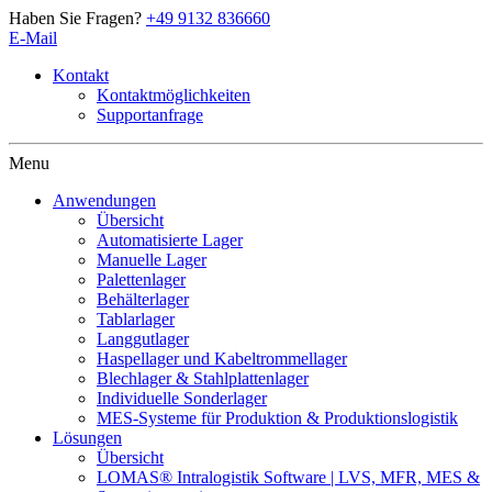
Haben Sie Fragen?
+49 9132 836660
E-Mail
Kontakt
Kontaktmöglichkeiten
Supportanfrage
Artschwager + Kohl – Intralogistik Software, zur Startseite
Menu
Anwendungen
Übersicht
Automatisierte Lager
Manuelle Lager
Palettenlager
Behälterlager
Tablarlager
Langgutlager
Haspellager und Kabeltrommellager
Blechlager & Stahlplattenlager
Individuelle Sonderlager
MES-Systeme für Produktion & Produktionslogistik
Lösungen
Übersicht
LOMAS® Intralogistik Software | LVS, MFR, MES &