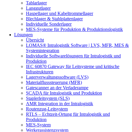
Tablarlager
Langgutlager
Haspellager und Kabeltrommellager
Blechlager & Stahlplattenlager
Individuelle Sonderlager
MES-Systeme für Produktion & Produktionslogistik
Lösungen
Übersicht
LOMAS® Intralogistik Software | LVS, MFR, MES &
Systemintegration
Individuelle Softwarelösungen für Intralogistik und
Produktion
IEC 60870 Gateway für Leitsysteme und kritische
Infrastrukturen
Lagerverwaltungssoftware (LVS)
Materialflusssteuerung (MFR)
Gatescanner an der Verladerampe
SCADA für Intralogistik und Produktion
Staplerleitsystem (SLS)
AMR Integration in der Intralogistik
Routenzug-Leitsystem
RTLS – Echtzeit-Ortung für Intralogistik und
Produktion
MES-System
Werkerassistenzsystem