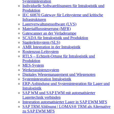
Systemintegration
Individuelle Softwarelösungen für Intralogistik und
Produktion
IEC 60870 Gateway für Leitsysteme und kritische
Infrastrukturen
Lagerverwaltungssoftware (LVS)
Materialflusssteuerung (MFR)
Gatescanner an der Verladerampe
SCADA für Intralogistik und Produktion
Staplerleitsystem (SLS)
AMR Integration in der Intralogistik
Routenzug-Leitsystem
RTLS – Echtzeit-Ortung für Intralogistik und
Produktion
MES-System
Werkerassistenzsystem
Digitales Wiegemanagement und Wiegenoten
Systemintegration Intralogistik
ERP-Anbindung und Systemintegration für Lager und
Intralogistik
SAP WM und SAP EWM mit automatisierter
Lagertechnik verbinden
Integration automatisierter Lager in SAP EWM MFS
SAP TRM Ablösung | LOMAS® TRM als Alternative
zu SAP EWM MFS