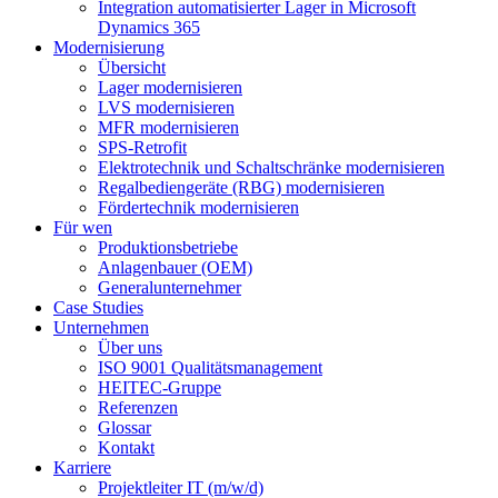
Integration automatisierter Lager in Microsoft
Dynamics 365
Modernisierung
Übersicht
Lager modernisieren
LVS modernisieren
MFR modernisieren
SPS-Retrofit
Elektrotechnik und Schaltschränke modernisieren
Regalbediengeräte (RBG) modernisieren
Fördertechnik modernisieren
Für wen
Produktionsbetriebe
Anlagenbauer (OEM)
Generalunternehmer
Case Studies
Unternehmen
Über uns
ISO 9001 Qualitätsmanagement
HEITEC-Gruppe
Referenzen
Glossar
Kontakt
Karriere
Projektleiter IT (m/w/d)