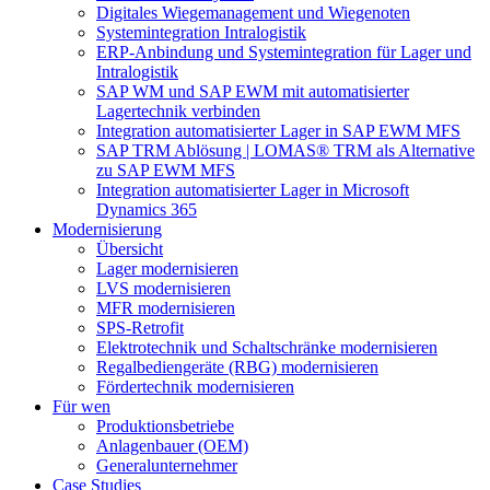
Digitales Wiegemanagement und Wiegenoten
Systemintegration Intralogistik
ERP-Anbindung und Systemintegration für Lager und
Intralogistik
SAP WM und SAP EWM mit automatisierter
Lagertechnik verbinden
Integration automatisierter Lager in SAP EWM MFS
SAP TRM Ablösung | LOMAS® TRM als Alternative
zu SAP EWM MFS
Integration automatisierter Lager in Microsoft
Dynamics 365
Modernisierung
Übersicht
Lager modernisieren
LVS modernisieren
MFR modernisieren
SPS-Retrofit
Elektrotechnik und Schaltschränke modernisieren
Regalbediengeräte (RBG) modernisieren
Fördertechnik modernisieren
Für wen
Produktionsbetriebe
Anlagenbauer (OEM)
Generalunternehmer
Case Studies