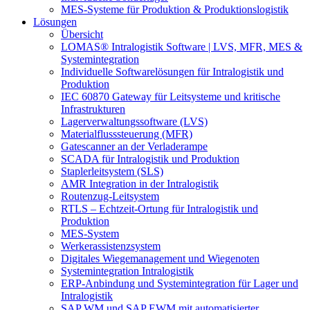
MES-Systeme für Produktion & Produktionslogistik
Lösungen
Übersicht
LOMAS® Intralogistik Software | LVS, MFR, MES &
Systemintegration
Individuelle Softwarelösungen für Intralogistik und
Produktion
IEC 60870 Gateway für Leitsysteme und kritische
Infrastrukturen
Lagerverwaltungssoftware (LVS)
Materialflusssteuerung (MFR)
Gatescanner an der Verladerampe
SCADA für Intralogistik und Produktion
Staplerleitsystem (SLS)
AMR Integration in der Intralogistik
Routenzug-Leitsystem
RTLS – Echtzeit-Ortung für Intralogistik und
Produktion
MES-System
Werkerassistenzsystem
Digitales Wiegemanagement und Wiegenoten
Systemintegration Intralogistik
ERP-Anbindung und Systemintegration für Lager und
Intralogistik
SAP WM und SAP EWM mit automatisierter