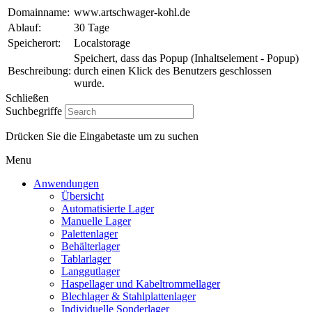
Domainname:
www.artschwager-kohl.de
Ablauf:
30 Tage
Speicherort:
Localstorage
Speichert, dass das Popup (Inhaltselement - Popup)
Beschreibung:
durch einen Klick des Benutzers geschlossen
wurde.
Schließen
Suchbegriffe
Drücken Sie die Eingabetaste um zu suchen
Artschwager + Kohl – Intralogistik Software, zur Startseite
Menu
Anwendungen
Übersicht
Automatisierte Lager
Manuelle Lager
Palettenlager
Behälterlager
Tablarlager
Langgutlager
Haspellager und Kabeltrommellager
Blechlager & Stahlplattenlager
Individuelle Sonderlager