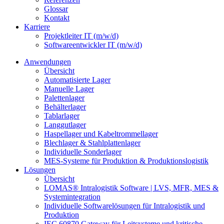
Glossar
Kontakt
Karriere
Projektleiter IT (m/w/d)
Softwareentwickler IT (m/w/d)
Anwendungen
Übersicht
Automatisierte Lager
Manuelle Lager
Palettenlager
Behälterlager
Tablarlager
Langgutlager
Haspellager und Kabeltrommellager
Blechlager & Stahlplattenlager
Individuelle Sonderlager
MES-Systeme für Produktion & Produktionslogistik
Lösungen
Übersicht
LOMAS® Intralogistik Software | LVS, MFR, MES &
Systemintegration
Individuelle Softwarelösungen für Intralogistik und
Produktion
IEC 60870 Gateway für Leitsysteme und kritische