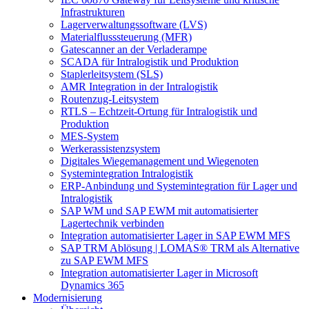
Infrastrukturen
Lagerverwaltungssoftware (LVS)
Materialflusssteuerung (MFR)
Gatescanner an der Verladerampe
SCADA für Intralogistik und Produktion
Staplerleitsystem (SLS)
AMR Integration in der Intralogistik
Routenzug-Leitsystem
RTLS – Echtzeit-Ortung für Intralogistik und
Produktion
MES-System
Werkerassistenzsystem
Digitales Wiegemanagement und Wiegenoten
Systemintegration Intralogistik
ERP-Anbindung und Systemintegration für Lager und
Intralogistik
SAP WM und SAP EWM mit automatisierter
Lagertechnik verbinden
Integration automatisierter Lager in SAP EWM MFS
SAP TRM Ablösung | LOMAS® TRM als Alternative
zu SAP EWM MFS
Integration automatisierter Lager in Microsoft
Dynamics 365
Modernisierung