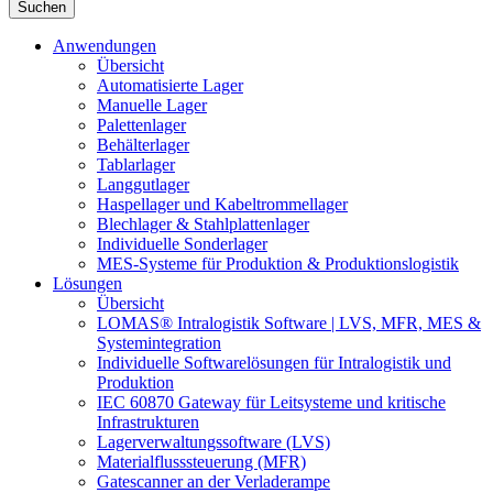
Suchen
Anwendungen
Übersicht
Automatisierte Lager
Manuelle Lager
Palettenlager
Behälterlager
Tablarlager
Langgutlager
Haspellager und Kabeltrommellager
Blechlager & Stahlplattenlager
Individuelle Sonderlager
MES-Systeme für Produktion & Produktionslogistik
Lösungen
Übersicht
LOMAS® Intralogistik Software | LVS, MFR, MES &
Systemintegration
Individuelle Softwarelösungen für Intralogistik und
Produktion
IEC 60870 Gateway für Leitsysteme und kritische
Infrastrukturen
Lagerverwaltungssoftware (LVS)
Materialflusssteuerung (MFR)
Gatescanner an der Verladerampe