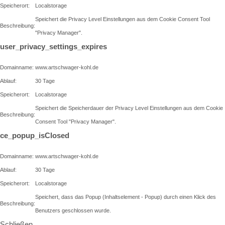
Speicherort:
Localstorage
Speichert die Privacy Level Einstellungen aus dem Cookie Consent Tool
Beschreibung:
"Privacy Manager".
user_privacy_settings_expires
Domainname:
www.artschwager-kohl.de
Ablauf:
30 Tage
Speicherort:
Localstorage
Speichert die Speicherdauer der Privacy Level Einstellungen aus dem Cookie
Beschreibung:
Consent Tool "Privacy Manager".
ce_popup_isClosed
Domainname:
www.artschwager-kohl.de
Ablauf:
30 Tage
Speicherort:
Localstorage
Speichert, dass das Popup (Inhaltselement - Popup) durch einen Klick des
Beschreibung:
Benutzers geschlossen wurde.
Schließen