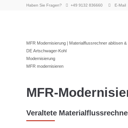
Haben Sie Fragen?
+49 9132 836660
E-Mail
Artschwager + Kohl – Intralogistik Software, zur Startse
MFR Modernisierung | Materialflussrechner ablösen &
DE Artschwager-Kohl
Modernisierung
MFR modernisieren
MFR-Modernisie
Veraltete Materialflussrechn