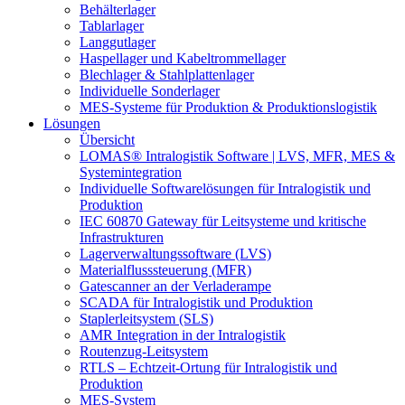
Behälterlager
Tablarlager
Langgutlager
Haspellager und Kabeltrommellager
Blechlager & Stahlplattenlager
Individuelle Sonderlager
MES-Systeme für Produktion & Produktionslogistik
Lösungen
Übersicht
LOMAS® Intralogistik Software | LVS, MFR, MES &
Systemintegration
Individuelle Softwarelösungen für Intralogistik und
Produktion
IEC 60870 Gateway für Leitsysteme und kritische
Infrastrukturen
Lagerverwaltungssoftware (LVS)
Materialflusssteuerung (MFR)
Gatescanner an der Verladerampe
SCADA für Intralogistik und Produktion
Staplerleitsystem (SLS)
AMR Integration in der Intralogistik
Routenzug-Leitsystem
RTLS – Echtzeit-Ortung für Intralogistik und
Produktion
MES-System