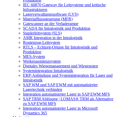
Produktion
IEC 60870 Gateway für Leitsysteme und kritische
Infrastrukturen
Lagerverwaltungssoftware (LVS)
Materialflusssteuerung (MFR)
Gatescanner an der Verladerampe
SCADA für Intralogistik und Produktion
Staplerleitsystem (SLS)
AMR Integration in der Intralogistik
Routenzug-Leitsystem
RTLS – Echtzeit-Ortung für Intralogistik und
Produktion
MES-System
Werkerassistenzsystem
Digitales Wiegemanagement und Wiegenoten
Systemintegration Intralogistik
ERP-Anbindung und Systemintegration für Lager und
Intralogistik
SAP WM und SAP EWM mit automatisierter
Lagertechnik verbinden
Integration automatisierter Lager in SAP EWM MFS
SAP TRM Ablösung | LOMAS® TRM als Alternative
zu SAP EWM MFS
Integration automatisierter Lager in Microsoft
Dynamics 365