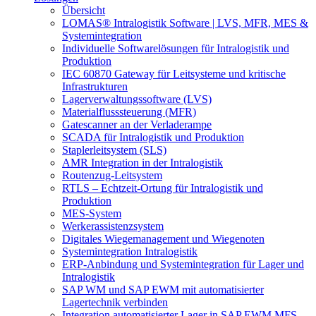
Übersicht
LOMAS® Intralogistik Software | LVS, MFR, MES &
Systemintegration
Individuelle Softwarelösungen für Intralogistik und
Produktion
IEC 60870 Gateway für Leitsysteme und kritische
Infrastrukturen
Lagerverwaltungssoftware (LVS)
Materialflusssteuerung (MFR)
Gatescanner an der Verladerampe
SCADA für Intralogistik und Produktion
Staplerleitsystem (SLS)
AMR Integration in der Intralogistik
Routenzug-Leitsystem
RTLS – Echtzeit-Ortung für Intralogistik und
Produktion
MES-System
Werkerassistenzsystem
Digitales Wiegemanagement und Wiegenoten
Systemintegration Intralogistik
ERP-Anbindung und Systemintegration für Lager und
Intralogistik
SAP WM und SAP EWM mit automatisierter
Lagertechnik verbinden
Integration automatisierter Lager in SAP EWM MFS