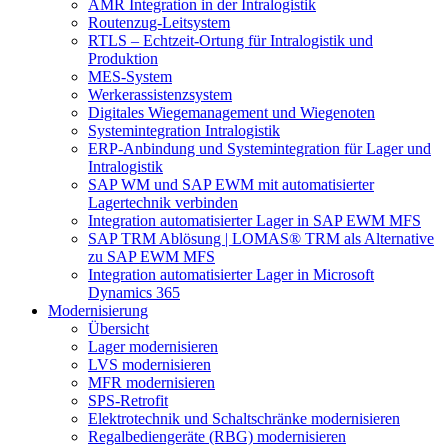
AMR Integration in der Intralogistik
Routenzug-Leitsystem
RTLS – Echtzeit-Ortung für Intralogistik und
Produktion
MES-System
Werkerassistenzsystem
Digitales Wiegemanagement und Wiegenoten
Systemintegration Intralogistik
ERP-Anbindung und Systemintegration für Lager und
Intralogistik
SAP WM und SAP EWM mit automatisierter
Lagertechnik verbinden
Integration automatisierter Lager in SAP EWM MFS
SAP TRM Ablösung | LOMAS® TRM als Alternative
zu SAP EWM MFS
Integration automatisierter Lager in Microsoft
Dynamics 365
Modernisierung
Übersicht
Lager modernisieren
LVS modernisieren
MFR modernisieren
SPS-Retrofit
Elektrotechnik und Schaltschränke modernisieren
Regalbediengeräte (RBG) modernisieren