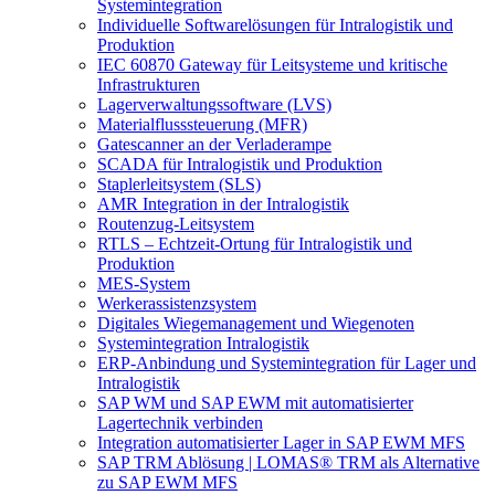
Systemintegration
Individuelle Softwarelösungen für Intralogistik und
Produktion
IEC 60870 Gateway für Leitsysteme und kritische
Infrastrukturen
Lagerverwaltungssoftware (LVS)
Materialflusssteuerung (MFR)
Gatescanner an der Verladerampe
SCADA für Intralogistik und Produktion
Staplerleitsystem (SLS)
AMR Integration in der Intralogistik
Routenzug-Leitsystem
RTLS – Echtzeit-Ortung für Intralogistik und
Produktion
MES-System
Werkerassistenzsystem
Digitales Wiegemanagement und Wiegenoten
Systemintegration Intralogistik
ERP-Anbindung und Systemintegration für Lager und
Intralogistik
SAP WM und SAP EWM mit automatisierter
Lagertechnik verbinden
Integration automatisierter Lager in SAP EWM MFS
SAP TRM Ablösung | LOMAS® TRM als Alternative
zu SAP EWM MFS