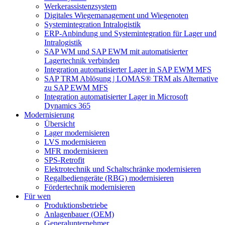
Werkerassistenzsystem
Digitales Wiegemanagement und Wiegenoten
Systemintegration Intralogistik
ERP-Anbindung und Systemintegration für Lager und
Intralogistik
SAP WM und SAP EWM mit automatisierter
Lagertechnik verbinden
Integration automatisierter Lager in SAP EWM MFS
SAP TRM Ablösung | LOMAS® TRM als Alternative
zu SAP EWM MFS
Integration automatisierter Lager in Microsoft
Dynamics 365
Modernisierung
Übersicht
Lager modernisieren
LVS modernisieren
MFR modernisieren
SPS-Retrofit
Elektrotechnik und Schaltschränke modernisieren
Regalbediengeräte (RBG) modernisieren
Fördertechnik modernisieren
Für wen
Produktionsbetriebe
Anlagenbauer (OEM)
Generalunternehmer