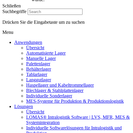
Schließen
Suchbegriffe
Drücken Sie die Eingabetaste um zu suchen
Artschwager + Kohl – Intralogistik Software, zur Startseite
Menu
Anwendungen
Übersicht
Automatisierte Lager
Manuelle Lager
Palettenlager
Behälterlager
Tablarlager
Langgutlager
Haspellager und Kabeltrommellager
Blechlager & Stahlplattenlager
Individuelle Sonderlager
MES-Systeme für Produktion & Produktionslogistik
Lösungen
Übersicht
LOMAS® Intralogistik Software | LVS, MFR, MES &
Systemintegration
Individuelle Softwarelösungen für Intralogistik und