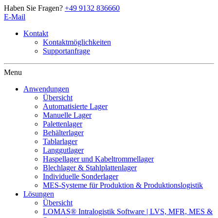
Haben Sie Fragen?
+49 9132 836660
E-Mail
Kontakt
Kontaktmöglichkeiten
Supportanfrage
Artschwager + Kohl – Intralogistik Software, zur Startseite
Menu
Anwendungen
Übersicht
Automatisierte Lager
Manuelle Lager
Palettenlager
Behälterlager
Tablarlager
Langgutlager
Haspellager und Kabeltrommellager
Blechlager & Stahlplattenlager
Individuelle Sonderlager
MES-Systeme für Produktion & Produktionslogistik
Lösungen
Übersicht
LOMAS® Intralogistik Software | LVS, MFR, MES &