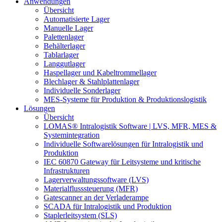
Anwendungen
Übersicht
Automatisierte Lager
Manuelle Lager
Palettenlager
Behälterlager
Tablarlager
Langgutlager
Haspellager und Kabeltrommellager
Blechlager & Stahlplattenlager
Individuelle Sonderlager
MES-Systeme für Produktion & Produktionslogistik
Lösungen
Übersicht
LOMAS® Intralogistik Software | LVS, MFR, MES &
Systemintegration
Individuelle Softwarelösungen für Intralogistik und
Produktion
IEC 60870 Gateway für Leitsysteme und kritische
Infrastrukturen
Lagerverwaltungssoftware (LVS)
Materialflusssteuerung (MFR)
Gatescanner an der Verladerampe
SCADA für Intralogistik und Produktion
Staplerleitsystem (SLS)