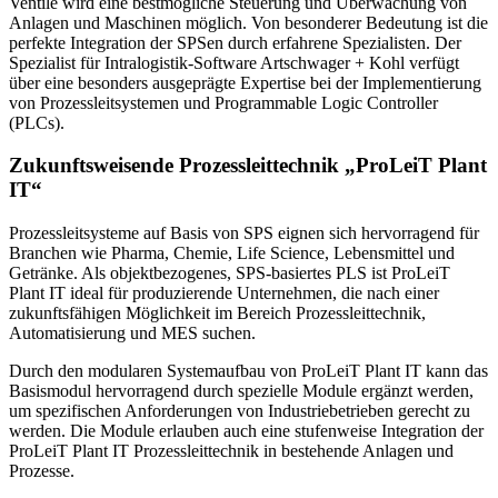
Ventile wird eine bestmögliche Steuerung und Überwachung von
Anlagen und Maschinen möglich. Von besonderer Bedeutung ist die
perfekte Integration der SPSen durch erfahrene Spezialisten. Der
Spezialist für Intralogistik-Software Artschwager + Kohl verfügt
über eine besonders ausgeprägte Expertise bei der Implementierung
von Prozessleitsystemen und Programmable Logic Controller
(PLCs).
Zukunftsweisende Prozessleittechnik „ProLeiT Plant
IT“
Prozessleitsysteme auf Basis von SPS eignen sich hervorragend für
Branchen wie Pharma, Chemie, Life Science, Lebensmittel und
Getränke. Als objektbezogenes, SPS-basiertes PLS ist ProLeiT
Plant IT ideal für produzierende Unternehmen, die nach einer
zukunftsfähigen Möglichkeit im Bereich Prozessleittechnik,
Automatisierung und MES suchen.
Durch den modularen Systemaufbau von ProLeiT Plant IT kann das
Basismodul hervorragend durch spezielle Module ergänzt werden,
um spezifischen Anforderungen von Industriebetrieben gerecht zu
werden. Die Module erlauben auch eine stufenweise Integration der
ProLeiT Plant IT Prozessleittechnik in bestehende Anlagen und
Prozesse.