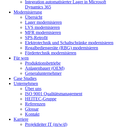
Integration automatisierter Lager in Microsoft
Dynamics 365
Modernisierung
Übersicht
Lager modernisieren
LVS modernisieren
MFR modernisieren
SPS-Retrofit
Elektrotechnik und Schaltschränke modernisieren
Regalbediengeräte (RBG) modernisieren
Fördertechnik modernisieren
Für wen
Produktionsbetriebe
Anlagenbauer (OEM)
Generalunternehmer
Case Studies
Unternehmen
Über uns
ISO 9001 Qualitätsmanagement
HEITEC-Gruppe
Referenzen
Glossar
Kontakt
Karriere
Projektleiter IT (m/w/d)