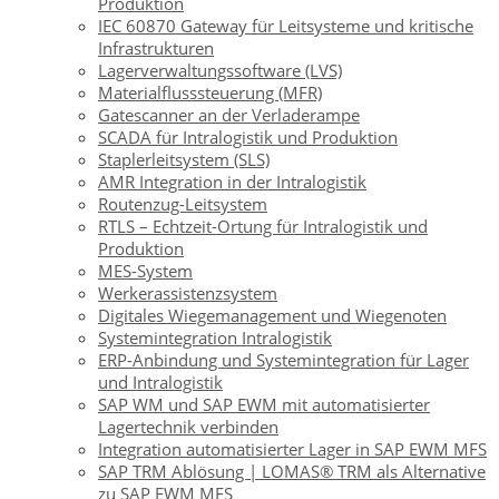
Produktion
IEC 60870 Gateway für Leitsysteme und kritische
Infrastrukturen
Lagerverwaltungssoftware (LVS)
Materialflusssteuerung (MFR)
Gatescanner an der Verladerampe
SCADA für Intralogistik und Produktion
Staplerleitsystem (SLS)
AMR Integration in der Intralogistik
Routenzug-Leitsystem
RTLS – Echtzeit-Ortung für Intralogistik und
Produktion
MES-System
Werkerassistenzsystem
Digitales Wiegemanagement und Wiegenoten
Systemintegration Intralogistik
ERP-Anbindung und Systemintegration für Lager
und Intralogistik
SAP WM und SAP EWM mit automatisierter
Lagertechnik verbinden
Integration automatisierter Lager in SAP EWM MFS
SAP TRM Ablösung | LOMAS® TRM als Alternative
zu SAP EWM MFS