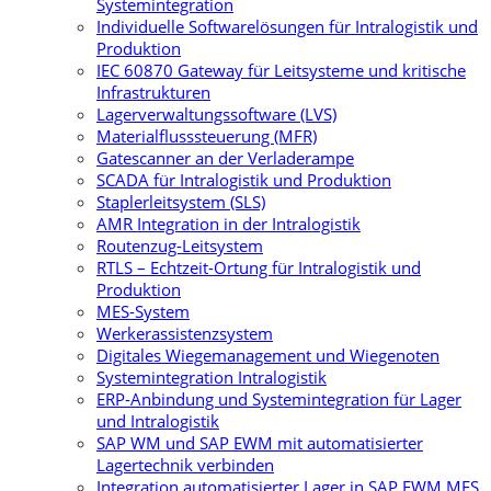
Systemintegration
Individuelle Softwarelösungen für Intralogistik und
Produktion
IEC 60870 Gateway für Leitsysteme und kritische
Infrastrukturen
Lagerverwaltungssoftware (LVS)
Materialflusssteuerung (MFR)
Gatescanner an der Verladerampe
SCADA für Intralogistik und Produktion
Staplerleitsystem (SLS)
AMR Integration in der Intralogistik
Routenzug-Leitsystem
RTLS – Echtzeit-Ortung für Intralogistik und
Produktion
MES-System
Werkerassistenzsystem
Digitales Wiegemanagement und Wiegenoten
Systemintegration Intralogistik
ERP-Anbindung und Systemintegration für Lager
und Intralogistik
SAP WM und SAP EWM mit automatisierter
Lagertechnik verbinden
Integration automatisierter Lager in SAP EWM MFS