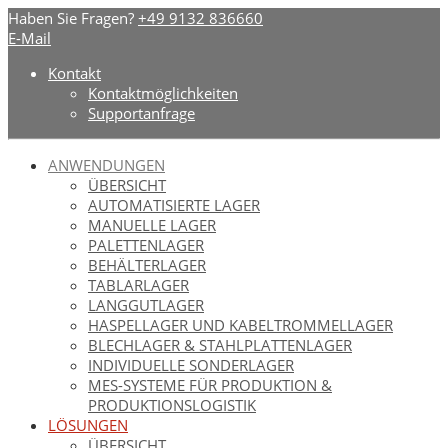
Haben Sie Fragen?
+49 9132 836660
E-Mail
Kontakt
Kontaktmöglichkeiten
Supportanfrage
Artschwager + Kohl – Intralogistik Software, zur Startseite
ANWENDUNGEN
ÜBERSICHT
AUTOMATISIERTE LAGER
MANUELLE LAGER
PALETTENLAGER
BEHÄLTERLAGER
TABLARLAGER
LANGGUTLAGER
HASPELLAGER UND KABELTROMMELLAGER
BLECHLAGER & STAHLPLATTENLAGER
INDIVIDUELLE SONDERLAGER
MES-SYSTEME FÜR PRODUKTION &
PRODUKTIONSLOGISTIK
LÖSUNGEN
ÜBERSICHT